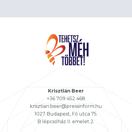
Krisztián
Beer
+36 709 452 468
krisztian.beer@pressinform.hu
1027 Budapest, Fő utca 75.
B lépcsőház II. emelet 2.