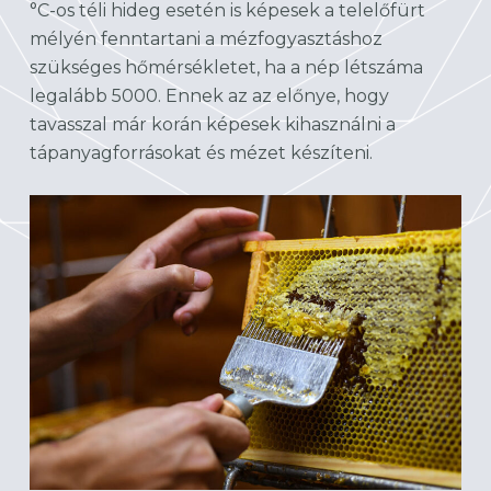
°C-os téli hideg esetén is képesek a telelőfürt
mélyén fenntartani a mézfogyasztáshoz
szükséges hőmérsékletet, ha a nép létszáma
legalább 5000. Ennek az az előnye, hogy
tavasszal már korán képesek kihasználni a
tápanyagforrásokat és mézet készíteni.