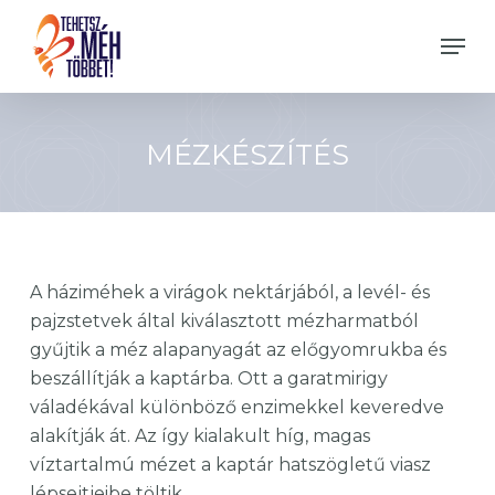
Skip
Men
to
Close
main
Menu
content
MÉZKÉSZÍTÉS
A háziméhek a virágok nektárjából, a levél- és
pajzstetvek által kiválasztott mézharmatból
gyűjtik a méz alapanyagát az előgyomrukba és
beszállítják a kaptárba. Ott a garatmirigy
váladékával különböző enzimekkel keveredve
alakítják át. Az így kialakult híg, magas
víztartalmú mézet a kaptár hatszögletű viasz
lépsejtjeibe töltik.