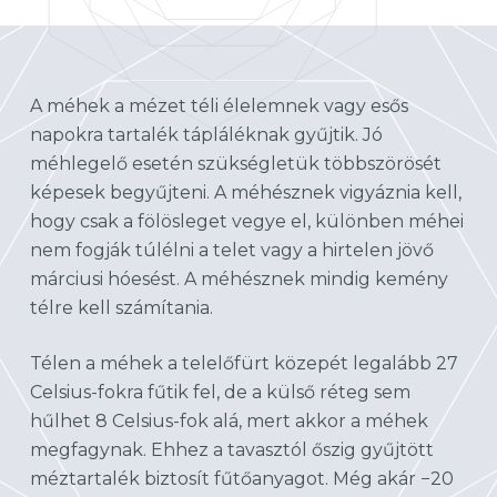
A méhek a mézet téli élelemnek vagy esős
napokra tartalék tápláléknak gyűjtik. Jó
méhlegelő esetén szükségletük többszörösét
képesek begyűjteni. A méhésznek vigyáznia kell,
hogy csak a fölösleget vegye el, különben méhei
nem fogják túlélni a telet vagy a hirtelen jövő
márciusi hóesést. A méhésznek mindig kemény
télre kell számítania.
Télen a méhek a telelőfürt közepét legalább 27
Celsius-fokra fűtik fel, de a külső réteg sem
hűlhet 8 Celsius-fok alá, mert akkor a méhek
megfagynak. Ehhez a tavasztól őszig gyűjtött
méztartalék biztosít fűtőanyagot. Még akár −20