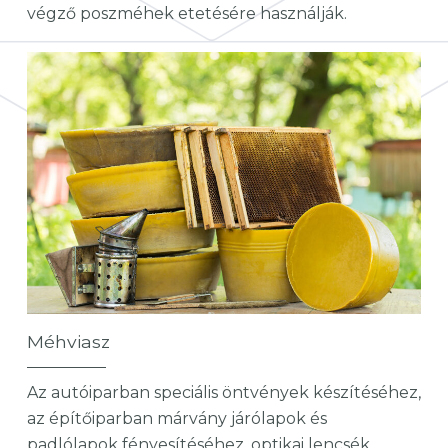
végző poszméhek etetésére használják.
Méhviasz
Az autóiparban speciális öntvények készítéséhez,
az építőiparban márvány járólapok és
padlólapok fényesítéséhez, optikai lencsék