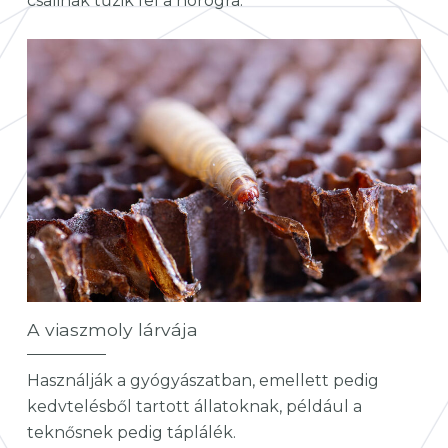
csalinak tűzik fel a horogra.
A viaszmoly lárvája
Használják a gyógyászatban, emellett pedig
kedvtelésből tartott állatoknak, például a
teknősnek pedig táplálék.