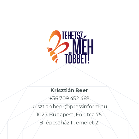
Krisztián
Beer
+36 709 452 468
krisztian.beer@pressinform.hu
1027 Budapest, Fő utca 75.
B lépcsőház II. emelet 2.