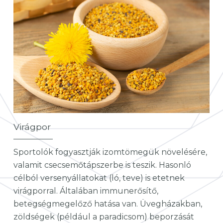
Virágpor
Sportolók fogyasztják izomtömegük növelésére,
valamit csecsemőtápszerbe is teszik. Hasonló
célból versenyállatokat (ló, teve) is etetnek
virágporral. Általában immunerősítő,
betegségmegelőző hatása van. Üvegházakban,
zöldségek (például a paradicsom) beporzását