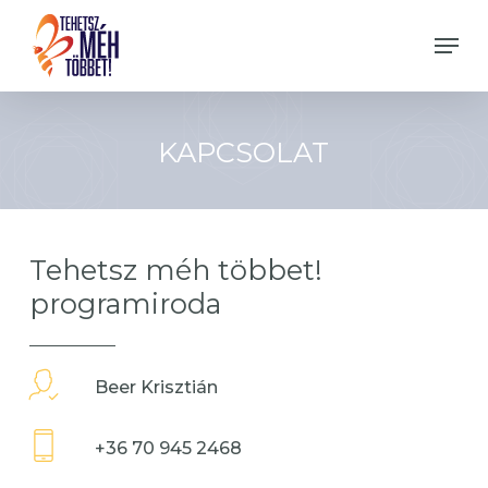
Skip
Men
to
Close
main
Menu
content
KAPCSOLAT
Tehetsz méh többet!
programiroda
Beer Krisztián
+36 70 945 2468