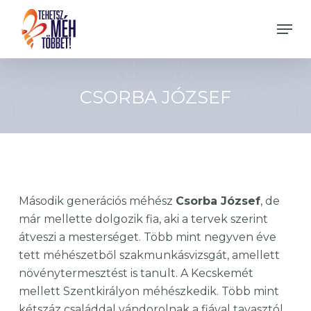
Skip
Men
to
Close
main
Menu
content
CSORBA JÓZSEF
Második generációs méhész
Csorba József
, de
már mellette dolgozik fia, aki a tervek szerint
átveszi a mesterséget. Több mint negyven éve
tett méhészetből szakmunkásvizsgát, amellett
növénytermesztést is tanult. A Kecskemét
mellett Szentkirályon méhészkedik. Több mint
kétszáz családdal vándorolnak a fiával tavasztól