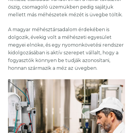
őszig, csomagoló üzemükben pedig sajátjuk
mellett más méhészetek mézét is üvegbe töltik.
A magyar méhésztársadalom érdekében is
dolgozik, évekig volt a méhészeti egyesület
megyei elnöke, és egy nyomonkövetési rendszer
kidolgozásában is aktív szerepet vállalt, hogy a
fogyasztók könnyen be tudják azonosítani,
honnan származik a méz az üvegben.