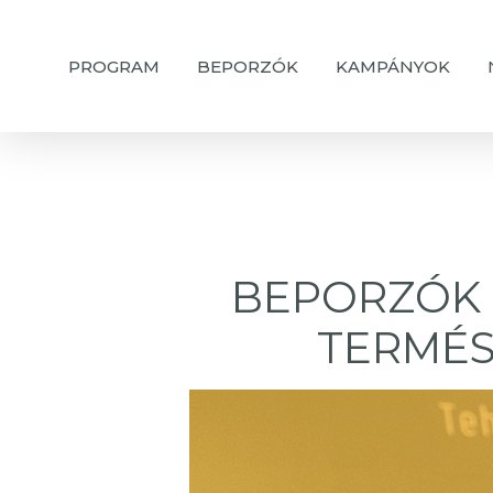
Skip
to
PROGRAM
BEPORZÓK
KAMPÁNYOK
main
content
BEPORZÓK 
TERMÉ