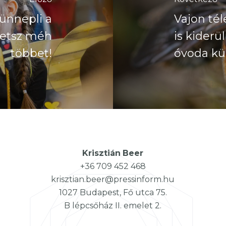
ünnepli a
Vajon t
hetsz méh
is kiderü
többet!
óvoda kü
Krisztián
Beer
+36 709 452 468
krisztian.beer@pressinform.hu
1027 Budapest, Fő utca 75.
B lépcsőház II. emelet 2.