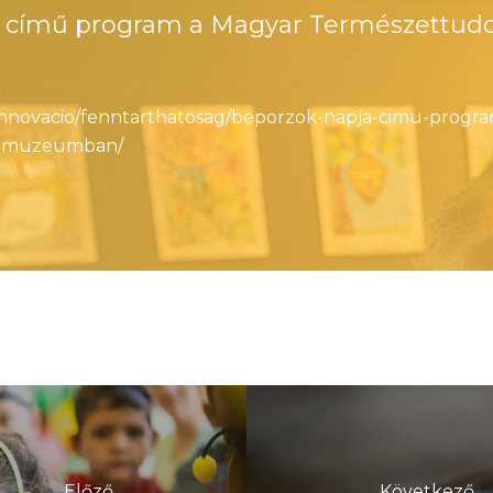
a című program a Magyar Természettud
/innovacio/fenntarthatosag/beporzok-napja-cimu-progr
i-muzeumban/
Előző
Következő