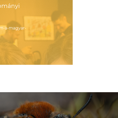
ományi
am-a-magyar-