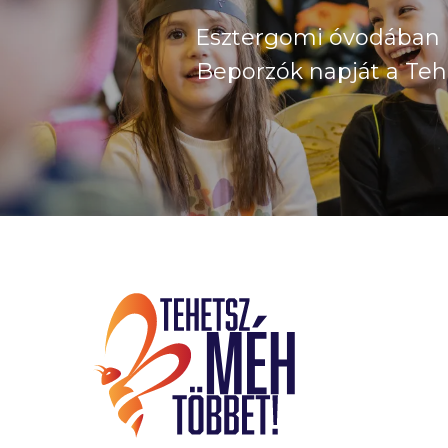
Esztergomi óvodában 
Beporzók napját a Te