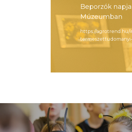
Beporzók napj
Múzeumban
https://agrotrend.hu
termeszettudomany