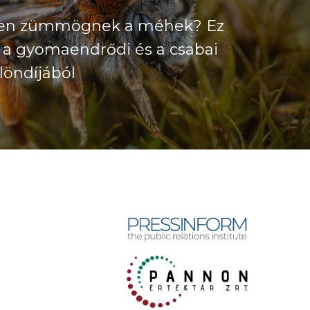
élen zümmögnek a méhek? Ez
l a gyomaendrődi és a csabai
löndíjából