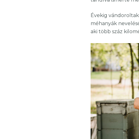
Évekig vándoroltak
méhanyák nevelésér
aki több száz kilo