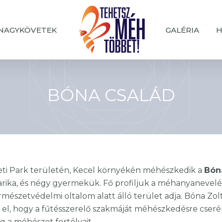
NAGYKÖVETEK
GALÉRIA
H
BÓNA CSALÁD
ti Park területén, Kecel környékén méhészkedik a
Bón
Marika, és négy gyermekük. Fő profiljuk a méhanyanevel
ermészetvédelmi oltalom alatt álló terület adja. Bóna Zo
el, hogy a fűtésszerelő szakmáját méhészkedésre cseréli
g a méhészet fortélyait.