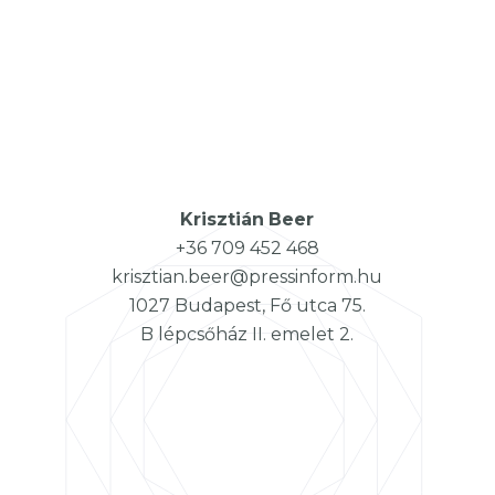
Krisztián
Beer
+36 709 452 468
krisztian.beer@pressinform.hu
1027 Budapest, Fő utca 75.
B lépcsőház II. emelet 2.