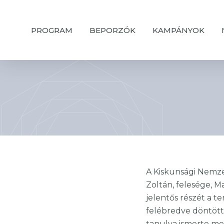
Skip
to
PROGRAM
BEPORZÓK
KAMPÁNYOK
main
content
A Kiskunsági Nemze
Zoltán, felesége, 
jelentős részét a t
felébredve döntött 
tanulva ismerte me