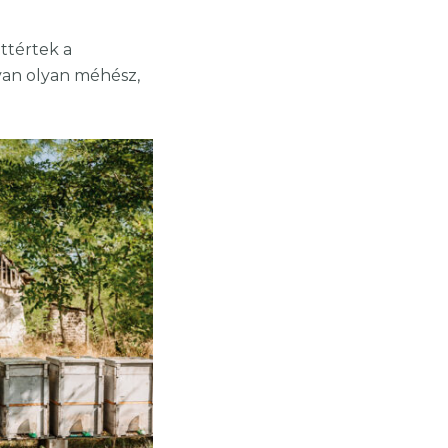
ttértek a
van olyan méhész,