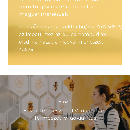
nem tudják eladni a hazait a
magyar méhészek
https://www.agrarszektor.hu/allat/20230519/oml
az-import-mez-az-eu-ba-nem-tudjak-
eladni-a-hazait-a-magyar-meheszek-
43576
Előző
Egy a Természettel Vadászati és
Természeti Világkiállítás