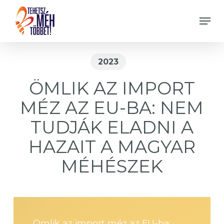
Skip
Men
to
Close
main
Menu
content
2023
ÖMLIK AZ IMPORT
MÉZ AZ EU-BA: NEM
TUDJÁK ELADNI A
HAZAIT A MAGYAR
MÉHÉSZEK
Ömlik az import méz az EU-ba: