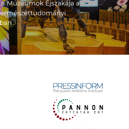
lt a Múzeumok Éjszakája a
Természettudományi
ban