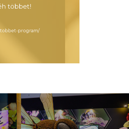
éh többet!
h-tobbet-program/