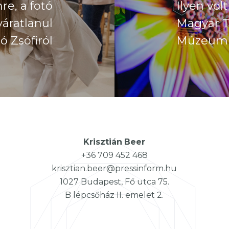
e, a fotó
Ilyen vo
váratlanul
Magyar 
ó Zsófiról
Múzeum
Krisztián
Beer
+36 709 452 468
krisztian.beer@pressinform.hu
1027 Budapest, Fő utca 75.
B lépcsőház II. emelet 2.