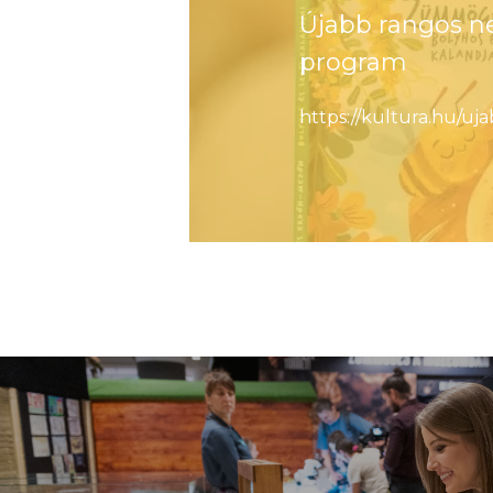
Újabb rangos n
program
https://kultura.hu/u