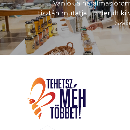
Van ok a hatalmas örömr
tisztán mutatja. Ez derült ki 
Szab