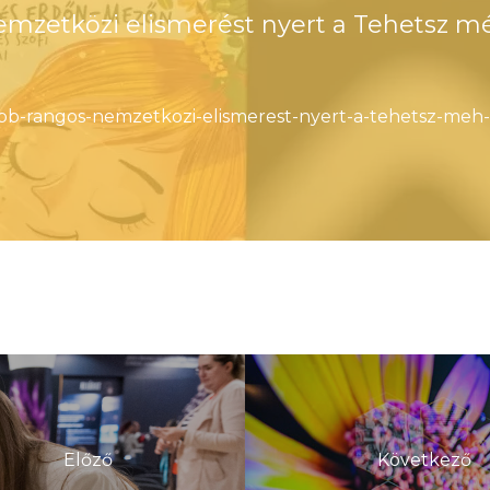
emzetközi elismerést nyert a Tehetsz m
jabb-rangos-nemzetkozi-elismerest-nyert-a-tehetsz-me
Előző
Következő