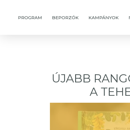
Skip
to
PROGRAM
BEPORZÓK
KAMPÁNYOK
main
content
ÚJABB RANG
A TEH